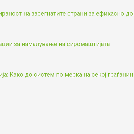
аност на засегнатите страни за ефикасно д
ации за намалување на сиромаштијата
а: Како до систем по мерка на секој граѓанин