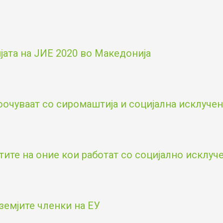
ата на ЈИЕ 2020 во Македонија
оочуваат со сиромаштија и социјална исклученос
тите на оние кои работат со социјално исклу
земјите членки на ЕУ