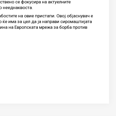
ствено се фокусира на актуелните
о нееднаквоста.
бостите на овие пристапи. Овој објаснувач е
 ќе има за цел да ја направи сиромаштијата
дина на Европската мрежа за борба против