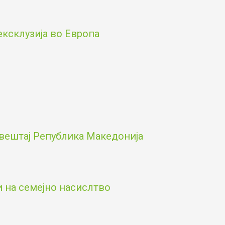
ексклузија во Европа
вештај Република Македонија
и на семејно насислтво