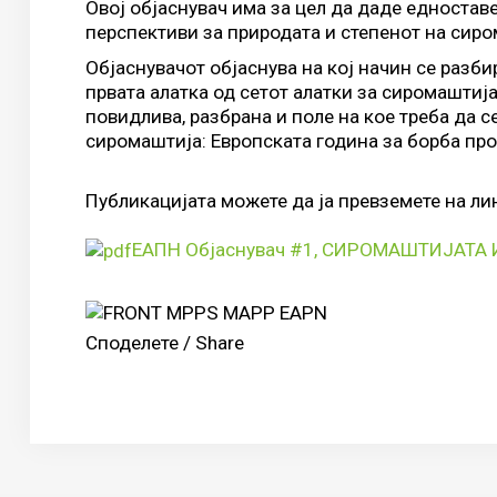
Овој објаснувач има за цел да даде едностав
перспективи за природата и степенот на сиро
Објаснувачот објаснува на кој начин се разби
првата алатка од сетот алатки за сиромаштиј
повидлива, разбрана и поле на кое треба да 
сиромаштија: Европската година за борба пр
Публикацијата можете да ја превземете на ли
ЕАПН Објаснувач #1, СИРОМАШТИЈАТА
Споделете / Share