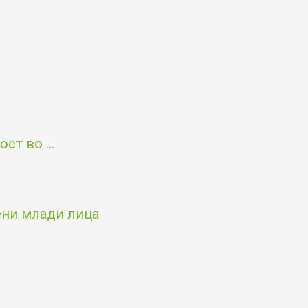
т во ...
чени млади лица