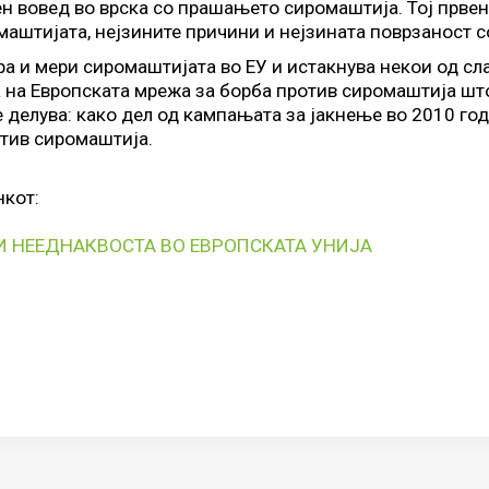
ен вовед во врска со прашањето сиромаштија. Тој првен
маштијата, нејзините причини и нејзината поврзаност с
ра и мери сиромаштијата во ЕУ и истакнува некои од сла
а на Европската мрежа за борба против сиромаштија што
се делува: како дел од кампањата за јакнење во 2010 го
отив сиромаштија.
нкот:
 И НЕЕДНАКВОСТА ВО ЕВРОПСКАТА УНИЈА