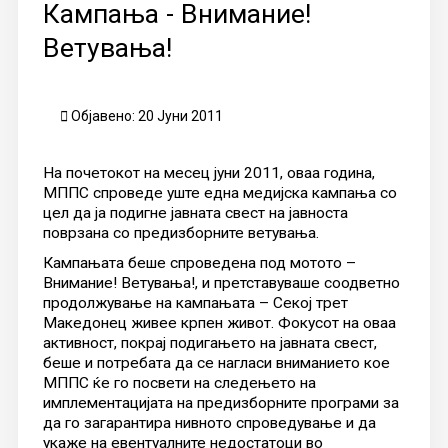
Кампања - Внимание!
Ветувања!
Објавено: 20 Јуни 2011
На почетокот на месец јуни 2011, оваа година,
МППС спроведе уште една медијска кампања со
цел да ја подигне јавната свест на јавноста
поврзана со предизборните ветувања.
Кампањата беше спроведена под мотото –
Внимание! Ветувања!, и претставуваше соодветно
продолжување на кампањата – Секој трет
Македонец живее крпен живот. Фокусот на оваа
активност, покрај подигањето на јавната свест,
беше и потребата да се нагласи вниманието кое
МППС ќе го посвети на следењето на
имплементацијата на предизборните програми за
да го загарантира нивното спроведување и да
укаже на евентуалните недостатоци во