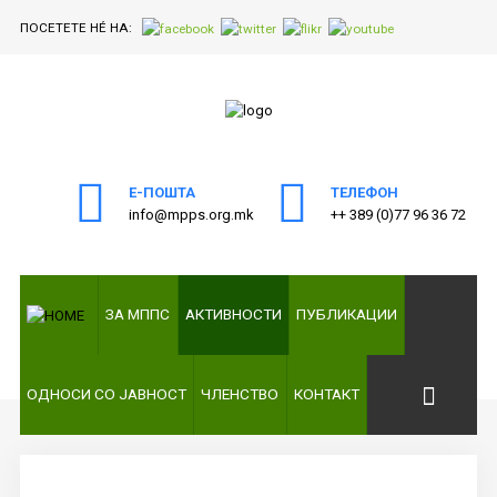
ПОСЕТЕТЕ НÉ НА:
ПОЧЕТНА
Пребарајте
на нашата веб страна
ЗА
МППС
Е-ПОШТА
ТЕЛЕФОН
info@mpps.org.mk
++ 389 (0)77 96 36 72
АКТИВНОСТИ
ПУБЛИКАЦИИ
ЗА МППС
АКТИВНОСТИ
ПУБЛИКАЦИИ
ОДНОСИ
СО
ЈАВНОСТ
ОДНОСИ СО ЈАВНОСТ
ЧЛЕНСТВО
КОНТАКТ
ЧЛЕНСТВО
КОНТАКТ