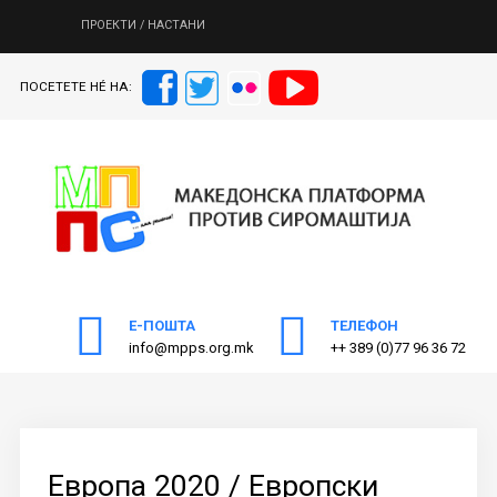
ПРОЕКТИ / НАСТАНИ
ПОСЕТЕТЕ НÉ НА:
ПОЧЕТНА
Пребарајте
на нашата веб страна
ЗА МППС
АКТИВНОСТИ
ПУБЛИКАЦИИ
ОДНОСИ СО ЈАВНОСТ
Е-ПОШТА
ТЕЛЕФОН
ЧЛЕНСТВО
info@mpps.org.mk
++ 389 (0)77 96 36 72
КОНТАКТ
Европа 2020 / Европски