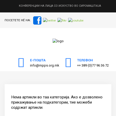
КОНФЕРЕНЦИИ НА ЛИЦА СО ИСКУСТВО ВО СИРОМАШТИЈА
ПОСЕТЕТЕ НÉ НА:
ПОЧЕТНА
Пребарајте
на нашата веб страна
ЗА МППС
АКТИВНОСТИ
ПУБЛИКАЦИИ
Е-ПОШТА
ТЕЛЕФОН
info@mpps.org.mk
++ 389 (0)77 96 36 72
ОДНОСИ СО ЈАВНОСТ
ЧЛЕНСТВО
КОНТАКТ
Нема артикли во таа категорија. Ако е дозволено
прикажување на подкатегории, тие можеби
содржат артикли.