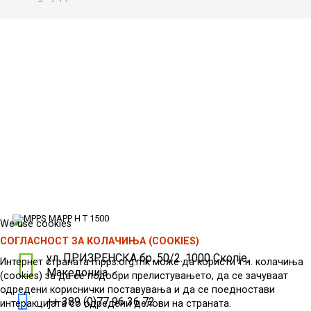
We use cookies
СОГЛАСНОСТ ЗА КОЛАЧИЊА (COOKIES)
ул. ПРИЗРЕНСКА бр. 50/2. 1000 Скопје,
Интернет страната mpps.org.mk може да користи т.н. колачиња
Македонија
(cookies) за да се подобри прелистувањето, да се зачуваат
одредени кориснички поставувања и да се поедностави
++ 389 (0)77 96 36 72
интеракцијата со одредени делови на страната.