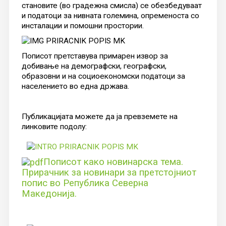
становите (во градежна смисла) се обезбедуваат
и податоци за нивната големина, опременоста со
инсталации и помошни простории.
Пописот претставува примарен извор за
добивање на демографски, географски,
образовни и на социоекономски податоци за
населението во една држава.
Публикацијата можете да ја превземете на
линковите подолу:
Пописот како новинарска тема.
Прирачник за новинари за претстојниот
попис во Република Северна
Македонија.