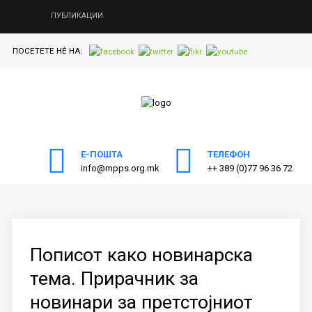
ПУБЛИКАЦИИ
ПОСЕТЕТЕ НÉ НА:
ПОЧЕТНА
Пребарајте
на нашата веб страна
ЗА МППС
АКТИВНОСТИ
Е-ПОШТА
ТЕЛЕФОН
ПУБЛИКАЦИИ
info@mpps.org.mk
++ 389 (0)77 96 36 72
ОДНОСИ СО ЈАВНОСТ
ЧЛЕНСТВО
КОНТАКТ
Пописот како новинарска
тема. Прирачник за
новинари за претстојниот