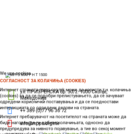
We use cookies
СОГЛАСНОСТ ЗА КОЛАЧИЊА (COOKIES)
Интернет страната mpps.org.mk може да користи т.н. колачиња
ул. ПРИЗРЕНСКА бр. 50/2. 1000 Скопје,
(cookies) за да се подобри прелистувањето, да се зачуваат
Македонија
одредени кориснички поставувања и да се поедностави
интеракцијата со одредени делови на страната.
++ 389 (0)77 96 36 72
Интернет пребарувачот на посетителот на страната може да
биде нагоден да ги одбива колачињата, односно да
info@mpps.org.mk
предупредува за нивното појавување, а тие во секој момент