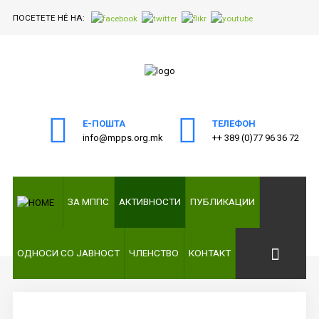
ПОСЕТЕТЕ НÉ НА:
ПОЧЕТНА
Пребарајте
на нашата веб страна
ЗА
МППС
Е-ПОШТА
ТЕЛЕФОН
info@mpps.org.mk
++ 389 (0)77 96 36 72
АКТИВНОСТИ
ПУБЛИКАЦИИ
ЗА МППС
АКТИВНОСТИ
ПУБЛИКАЦИИ
ОДНОСИ
СО
ЈАВНОСТ
ОДНОСИ СО ЈАВНОСТ
ЧЛЕНСТВО
КОНТАКТ
ЧЛЕНСТВО
КОНТАКТ