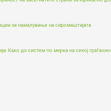
ации за намалување на сиромаштијата
а: Како до систем по мерка на секој граѓанин