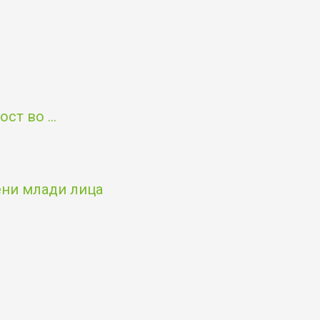
т во ...
чени млади лица