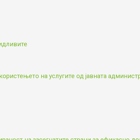
видливите
користењето на услугите од јавната админист
аност на засегнатите страни за ефикасно д