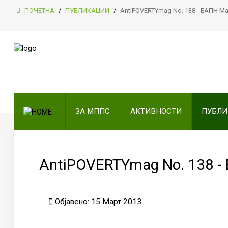
ПОЧЕТНА
/
ПУБЛИКАЦИИ
/
AntiPOVERTYmag No. 138 - ЕАПН М
ПОЧЕТНА
ЗА МППС
АКТИВНОСТИ
ЗА МППС
АКТИВНОСТИ
ПУБЛ
ПУБЛИКАЦИИ
ОДНОСИ СО ЈАВНОСТ
ЧЛЕНСТВО
AntiPOVERTYmag No. 138 -
КОНТАКТ
Објавено: 15 Март 2013