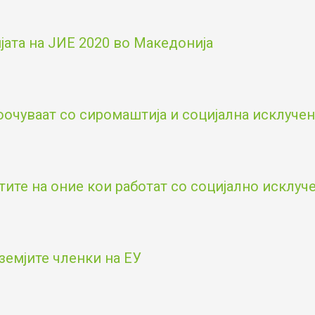
ата на ЈИЕ 2020 во Македонија
оочуваат со сиромаштија и социјална исклученос
тите на оние кои работат со социјално исклу
земјите членки на ЕУ