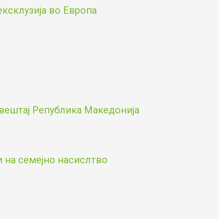
ексклузија во Европа
вештај Република Македонија
и на семејно насислтво