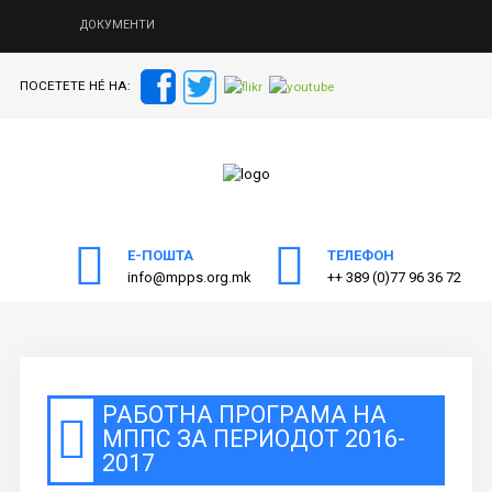
ДОКУМЕНТИ
ПОСЕТЕТЕ НÉ НА:
ПОЧЕТНА
Пребарајте
на нашата веб страна
ЗА МППС
АКТИВНОСТИ
ПУБЛИКАЦИИ
Е-ПОШТА
ТЕЛЕФОН
info@mpps.org.mk
++ 389 (0)77 96 36 72
ОДНОСИ СО ЈАВНОСТ
ЧЛЕНСТВО
КОНТАКТ
РАБОТНА ПРОГРАМА НА
МППС ЗА ПЕРИОДОТ 2016-
2017