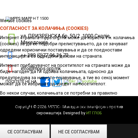
We use cookies
СОГЛАСНОСТ ЗА КОЛАЧИЊА (COOKIES)
ул. ПРИЗРЕНСКА бр. 50/2. 1000 Скопје,
Интернет страната mpps.org.mk може да користи т.н. колачиња
Македонија
(cookies) за да се подобри прелистувањето, да се зачуваат
одредени кориснички поставувања и да се поедностави
++ 389 (0)77 96 36 72
интеракцијата со одредени делови на страната.
Интернет пребарувачот на посетителот на страната може да
info@mpps.org.mk
биде нагоден да ги одбива колачињата, односно да
предупредува за нивното појавување, а тие во секој момент
ПОСЕТЕТЕ НÉ НА:
можат да се избришат од уредот на посетителот.
Во некои случаи, колачињата се потребни за правилно
функционирање на интернет страната.
Copyright © 2026. МППС - Македонска платформа против
Изберете дали се согласувате да се користат колачиња
сиромаштија. Designed by
ИТ ГЛОБ
(cookies)
СЕ СОГЛАСУВАМ
НЕ СЕ СОГЛАСУВАМ