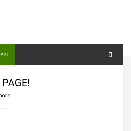
а
ТАКТ
 PAGE!
more.